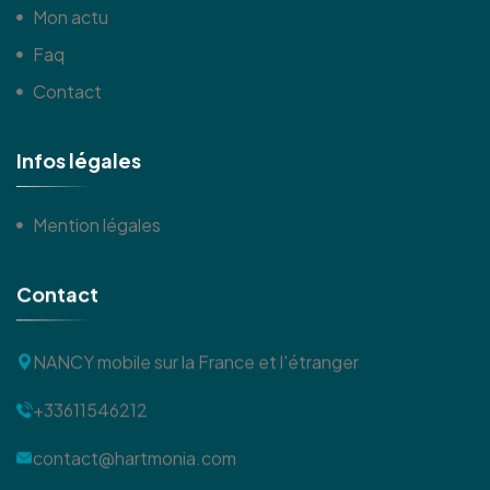
Mon actu
Faq
Contact
I
n
f
o
s
l
é
g
a
l
e
s
Mention légales
C
o
n
t
a
c
t
NANCY
mobile sur la France et l'étranger
+33611546212
contact@hartmonia.com