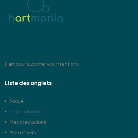
L'art pour sublimer vos intentions
L
i
s
t
e
d
e
s
o
n
g
l
e
t
s
Accueil
Un peu de moi
Mes prestations
Mon univers